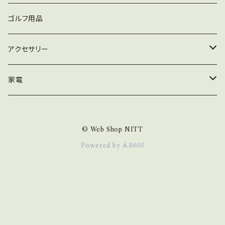
Dスナップ
スイベル・サルカン
iPhone
ゴルフ用品
Qスナップ
トリプルクレン
PEライン
XPERIA
アクセサリー
Lスナップ
スプリットリング
マルチカラー
AQUOS
ピアス
家電
強力溶接リンク
イエロー
GALAXY
生活家電
© Web Shop NITT
ブルー
arrows
掃除機
Powered by
グリーン
PC/タブレット
グレー
PC周辺機器