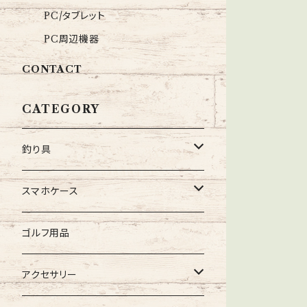
PC/タブレット
PC周辺機器
CONTACT
CATEGORY
釣り具
スナップ
スマホケース
Dスナップ
スイベル・サルカン
iPhone
ゴルフ用品
Qスナップ
トリプルクレン
PEライン
XPERIA
アクセサリー