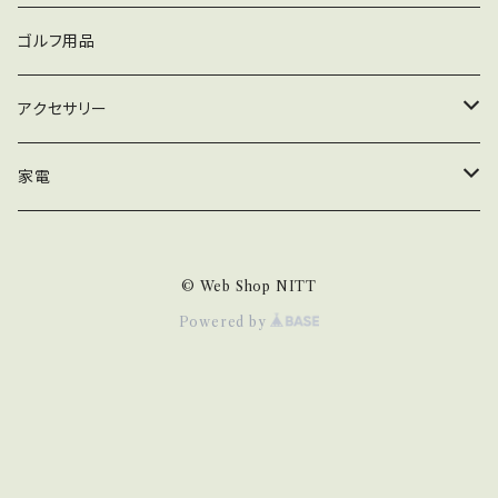
Dスナップ
スイベル・サルカン
iPhone
ゴルフ用品
Qスナップ
トリプルクレン
PEライン
XPERIA
アクセサリー
Lスナップ
スプリットリング
マルチカラー
AQUOS
ピアス
家電
強力溶接リンク
イエロー
GALAXY
生活家電
© Web Shop NITT
ブルー
arrows
掃除機
Powered by
グリーン
PC/タブレット
グレー
PC周辺機器