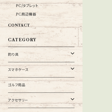
PC/タブレット
PC周辺機器
CONTACT
CATEGORY
釣り具
スナップ
スマホケース
Dスナップ
スイベル・サルカン
iPhone
ゴルフ用品
Qスナップ
トリプルクレン
PEライン
XPERIA
アクセサリー