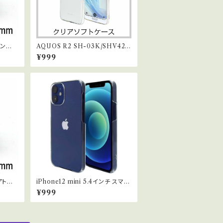
トンネ
AQUOS R2 SH-03K/SHV42
mm
クリアソフトケース TPUケース ス
¥999
トラップホール付 【Provare】
アトン
iPhone12 mini 5.4インチ スマホ
G 8
ケース クリア カバー ハード ポリ
¥999
カーボネート ストラップホール付
【Provare】