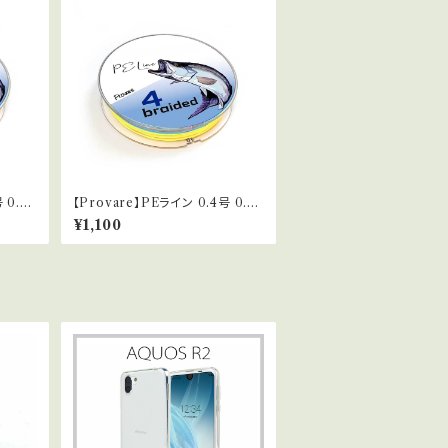
 0.6
【Provare】PEライン 0.4号 0.6
号 6号
号 0.8号 1号 1.5号 2号 3号 6号
¥1,100
イニー
300m ４本編み 日本製ダイニー
ルチカラ
マ １０ｍマーカー 釣糸 マルチカラ
ー