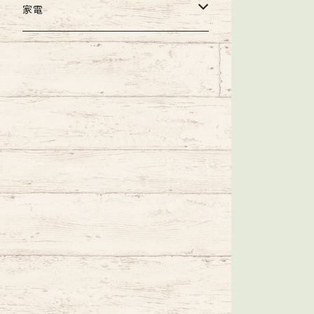
Lスナップ
スプリットリング
マルチカラー
AQUOS
ピアス
家電
強力溶接リンク
イエロー
GALAXY
生活家電
ブルー
arrows
掃除機
グリーン
PC/タブレット
グレー
PC周辺機器