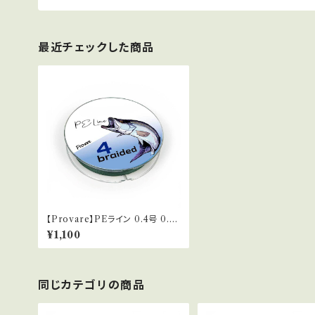
最近チェックした商品
【Provare】PEライン 0.4号 0.6
号 0.8号 1号 1.5号 2号 3号 4号
¥1,100
300m ４本編み 日本製ダイニー
マ 釣糸 モスグリーン
同じカテゴリの商品