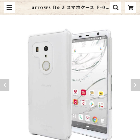
arrows Be 3 スマホケース F-02
L クリア カバー 耐衝撃 薄型 耐熱性
シンプル 高光沢 軽量 ハード ポリカ
ーボネート ストラップホール付 【Pr
ovare】 (arrows Be 3, クリア) |
Web Shop NITT