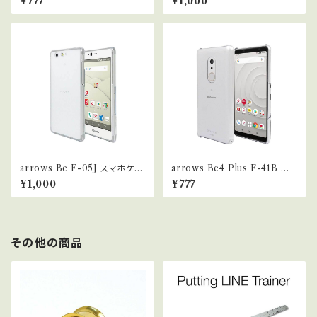
¥777
¥1,000
arrows Be F-05J スマホケー
arrows Be4 Plus F-41B ス
ス クリア カバー 耐衝撃 薄型
マホケース クリア カバー 耐衝
¥1,000
¥777
耐熱性 シンプル 高光沢 軽量 ハ
撃 薄型 耐熱性 シンプル 高光沢
ード 【Provare】
軽量 ハード ポリカーボネート
【Provare】 (arrows Be4 Plu
s, クリア)
その他の商品