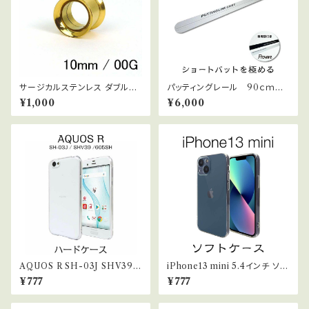
サージカルステンレス ダブルフ
パッティングレール 90ｃｍ
レアトンネル ボディピアス 00G
パター練習 ショートパット
¥1,000
¥6,000
10mm
AQUOS R SH-03J SHV39
iPhone13 mini 5.4インチ ソフ
ハードケース クリア
ト ラバーケース クリア ストラッ
¥777
¥777
プホール付 【Provare】