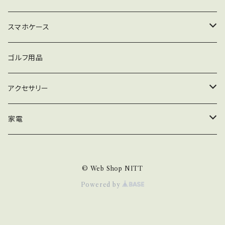
スナップ
スマホケース
Dスナップ
スイベル・サルカン
iPhone
ゴルフ用品
Qスナップ
トリプルクレン
PEライン
XPERIA
アクセサリー
Lスナップ
スプリットリング
マルチカラー
AQUOS
ピアス
家電
強力溶接リンク
イエロー
GALAXY
生活家電
© Web Shop NITT
ブルー
arrows
掃除機
Powered by
グリーン
PC/タブレット