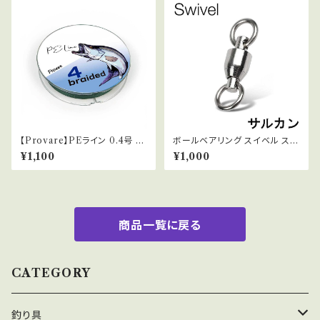
【Provare】PEライン 0.4号 0.
ボールベアリング スイベル ステ
6号 0.8号 1号 1.5号 2号 3号 4
ンレス サルカン 15個セット
¥1,100
¥1,000
号 300m ４本編み 日本製ダイ
ニーマ 釣糸 モスグリーン
商品一覧に戻る
CATEGORY
釣り具